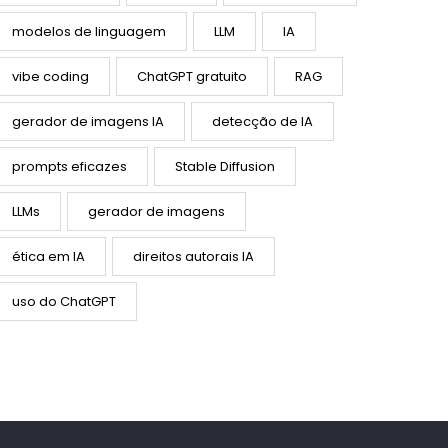
modelos de linguagem
LLM
IA
vibe coding
ChatGPT gratuito
RAG
gerador de imagens IA
detecção de IA
prompts eficazes
Stable Diffusion
LLMs
gerador de imagens
ética em IA
direitos autorais IA
uso do ChatGPT