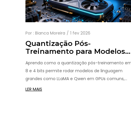
Por :
Bianca Moreira
1 fev 2026
Quantização Pós-
Treinamento para Modelos
de Linguagem: Métodos de 
Aprenda como a quantização pós-treinamento e
e 4 Bits
8 e 4 bits permite rodar modelos de linguagem
grandes como LLaMA e Qwen em GPUs comuns,
com até 60% menos custo e sem perder precisão.
LER MAIS
Técnicas como SmoothQuant, AWQ e GPTQ
explicadas de forma prática.