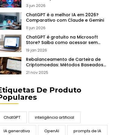
Guardrails
3 jun 2026
ChatGPT é a melhor IA em 2026?
Comparativo com Claude e Gemini
11 jun 2026
ChatGPT é gratuito na Microsoft
Store? Saiba como acessar sem
pagar
19 jan 2026
Rebalanceamento de Carteira de
Criptomoedas: Métodos Baseados
em Regras para Garantir Lucros e
21 nov 2025
Reduzir Riscos
Etiquetas De Produto
Populares
ChatGPT
inteligência artificial
IA generativa
OpenAI
prompts de IA